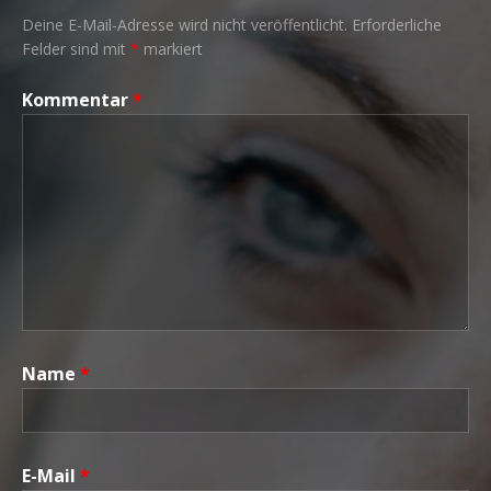
Deine E-Mail-Adresse wird nicht veröffentlicht.
Erforderliche
Felder sind mit
*
markiert
Kommentar
*
Name
*
E-Mail
*