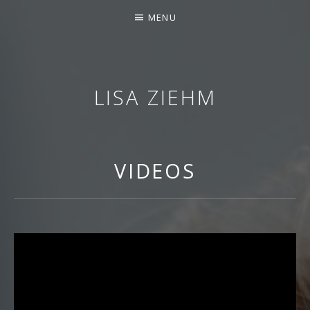
‹style>.author { display: none
MENU
LISA ZIEHM
SOPRANISTIN
VIDEOS