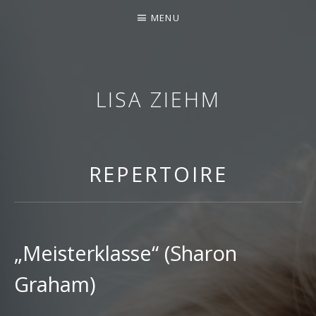
‹style>.author { display: none
MENU
LISA ZIEHM
SOPRANISTIN
REPERTOIRE
„Meisterklasse“ (Sharon
Graham)