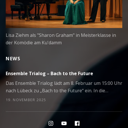
Lisa Ziehm als "Sharon Graham" in Meisterklasse in
der Komödie am Ku'damm
NEWS
Ensemble Trialog – Bach to the Future
Das Ensemble Trialog lädt am 8. Februar um 15:00 Uhr
nach Lübeck zu „Bach to the Future“ ein. In die…
19. NOVEMBER 2025
Social Media Profiles
Menüeintrag
Menüeintrag
Menüeintrag