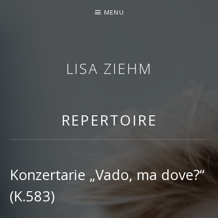
‹style>.author { display: none
MENU
LISA ZIEHM
SOPRANISTIN
REPERTOIRE
Konzertarie „Vado, ma dove?“
(K.583)