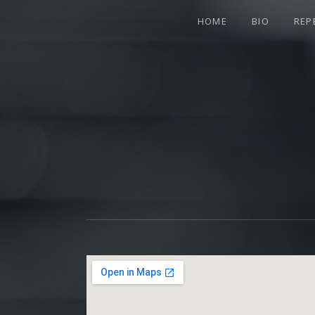
‹style>.author { display: none
HOME
BIO
REP
SOPRANISTIN