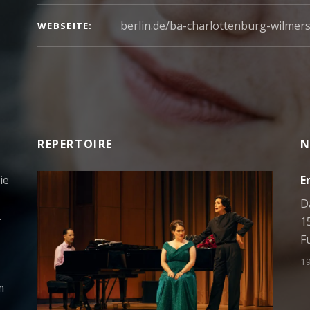
berlin.de/ba-charlottenburg-wilmer
WEBSEITE
REPERTOIRE
N
ie
E
D
.
1
F
1
m